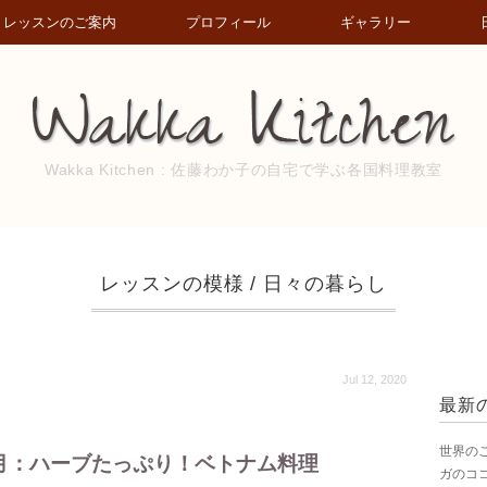
レッスンのご案内
プロフィール
ギャラリー
Wakka Kitchen : 佐藤わか子の自宅で学ぶ各国料理教室
レッスンの模様
/
日々の暮らし
Jul 12, 2020
最新
世界の
7月：ハーブたっぷり！ベトナム料理
ガのコ