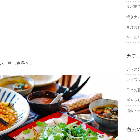
サバ缶
！
焼きナ
今月の
ケール
カテ
い、蒸し春巻き。
レッス
レッス
日々の
ギャラ
掲載・
過去