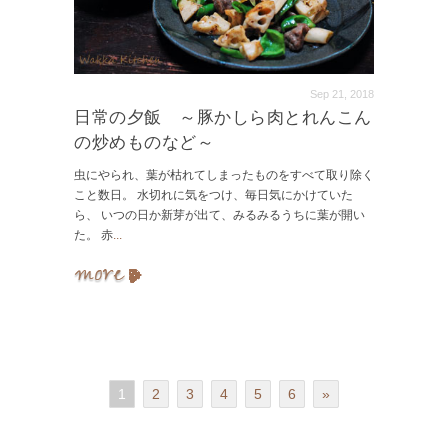
Sep 21, 2018
日常の夕飯 ～豚かしら肉とれんこん
の炒めものなど～
虫にやられ、葉が枯れてしまったものをすべて取り除く
こと数日。 水切れに気をつけ、毎日気にかけていた
ら、 いつの日か新芽が出て、みるみるうちに葉が開い
た。 赤
...
1
2
3
4
5
6
»