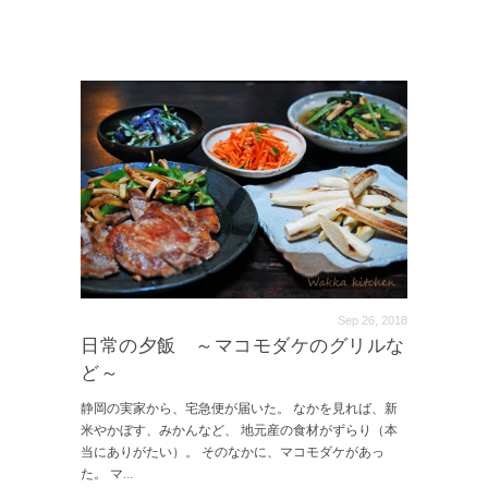
Sep 26, 2018
日常の夕飯 ～マコモダケのグリルな
ど～
静岡の実家から、宅急便が届いた。 なかを見れば、新
米やかぼす、みかんなど、 地元産の食材がずらり（本
当にありがたい）。 そのなかに、マコモダケがあっ
た。 マ
...