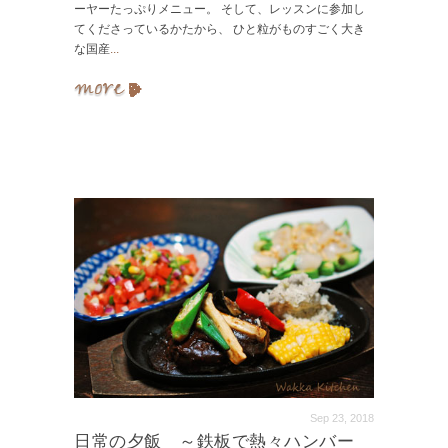
ーヤーたっぷりメニュー。 そして、レッスンに参加し
てくださっているかたから、 ひと粒がものすごく大き
な国産
...
Sep 23, 2018
日常の夕飯 ～鉄板で熱々ハンバー