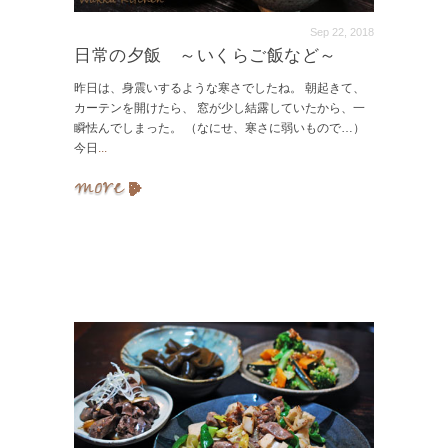
Sep 22, 2018
日常の夕飯 ～いくらご飯など～
昨日は、身震いするような寒さでしたね。 朝起きて、
カーテンを開けたら、 窓が少し結露していたから、一
瞬怯んでしまった。 （なにせ、寒さに弱いもので…）
今日
...