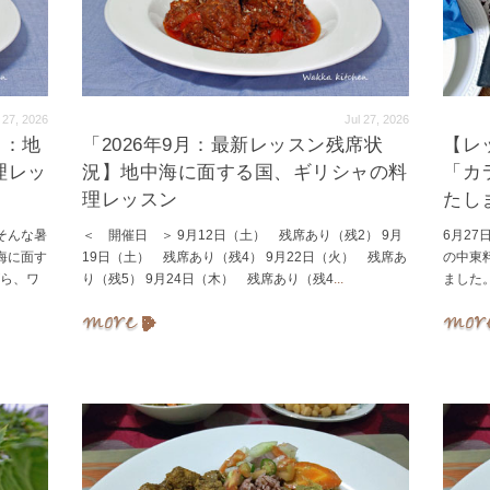
 27, 2026
Jul 27, 2026
月：地
「2026年9月：最新レッスン残席状
【レ
理レッ
況】地中海に面する国、ギリシャの料
「カ
理レッスン
たし
そんな暑
＜ 開催日 ＞ 9月12日（土） 残席あり（残2） 9月
6月2
海に面す
19日（土） 残席あり（残4） 9月22日（火） 残席あ
の中東
がら、ワ
り（残5） 9月24日（木） 残席あり（残4
...
ました。