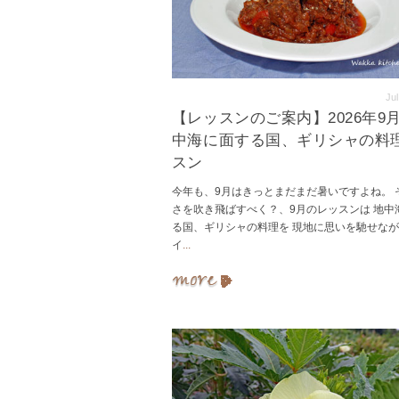
Jul
【レッスンのご案内】2026年9
中海に面する国、ギリシャの料
スン
今年も、9月はきっとまだまだ暑いですよね。 
さを吹き飛ばすべく？、9月のレッスンは 地中
る国、ギリシャの料理を 現地に思いを馳せな
イ
...