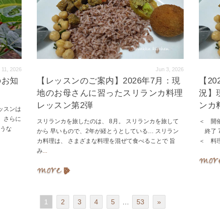
l 11, 2026
Jun 3, 2026
のお知
【レッスンのご案内】2026年7月：現
【2
地のお母さんに習ったスリランカ料理
況】
レッスン第2弾
ンカ
ッスンは
、さらに
スリランカを旅したのは、 8月。 スリランカを旅して
＜ 開催
ような
から 早いもので、2年が経とうとしている… スリラン
終了 7
カ料理は、 さまざまな料理を混ぜて食べることで 旨
＜ 料
み
...
1
2
3
4
5
…
53
»