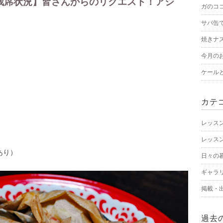
ン残席状況】皆さんからのリクエスト！アジ
ガのコ
サバ缶
焼きナ
今月の
ケール
カテ
レッス
レッス
あり）
日々の
ギャラ
掲載・
過去