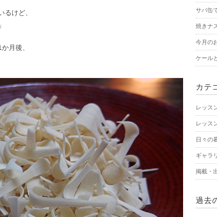
サバ缶
いるけど、
」
焼きナ
今月の
1か月後、
ケール
カテ
レッス
レッス
日々の
ギャラ
掲載・
過去