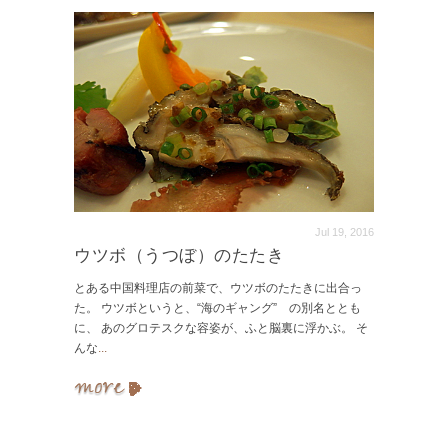
Jul 19, 2016
ウツボ（うつぼ）のたたき
とある中国料理店の前菜で、ウツボのたたきに出合っ
た。 ウツボというと、“海のギャング” の別名ととも
に、 あのグロテスクな容姿が、ふと脳裏に浮かぶ。 そ
んな
...