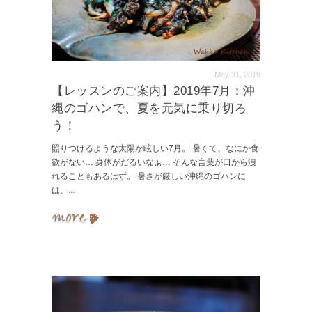
May 31, 2019
【レッスンのご案内】2019年7月：沖
縄のゴハンで、夏を元気に乗り切ろ
う！
照りつけるような太陽が眩しい7月。 暑くて、なにか食
欲がない… 身体がだるいなぁ… そんな言葉が口から洩
れることもあるはず。 暑さが厳しい沖縄のゴハンに
は、
...