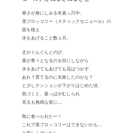
寒さが身にしみる冬真っ只中、
茎ブロッコリー（スティックセニョール）の
苗を植え
水をあげること数ヵ月。
丈がぐんぐんとのび、
葉が青々となるのを目にしながら
水をあげてもあげても花はつかず、
あれ？育てるのに失敗したのかな？
と少しテンションが下がりはじめた頃、
気づくと、葉っぱがむしられ
見るも無残な姿に…
鳥に食べられたー！
これで茎ブロッコリーはできないかも…
と悲しんでいたら